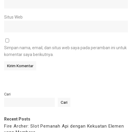
Situs Web
Simpan nama, email, dan situs web saya pada peramban ini untuk
komentar saya berikutnya.
Cari
Cari
Recent Posts
Fire Archer: Slot Pemanah Api dengan Kekuatan Elemen