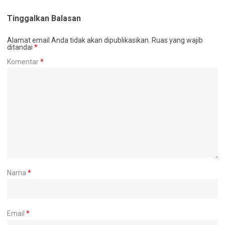
Tinggalkan Balasan
Alamat email Anda tidak akan dipublikasikan.
Ruas yang wajib
ditandai
*
Komentar
*
Nama
*
Email
*