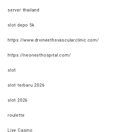
server thailand
slot depo 5k
https://www.drvineethsvascularclinic.com/
https://neonesthospital.com/
slot
slot terbaru 2026
slot 2026
roulette
Live Casino