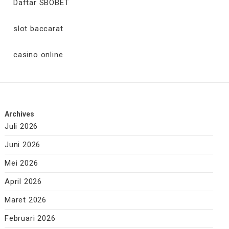
Daftar SBOBET
slot baccarat
casino online
Archives
Juli 2026
Juni 2026
Mei 2026
April 2026
Maret 2026
Februari 2026