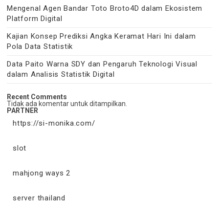
Mengenal Agen Bandar Toto Broto4D dalam Ekosistem
Platform Digital
Kajian Konsep Prediksi Angka Keramat Hari Ini dalam
Pola Data Statistik
Data Paito Warna SDY dan Pengaruh Teknologi Visual
dalam Analisis Statistik Digital
Recent Comments
Tidak ada komentar untuk ditampilkan.
PARTNER
https://si-monika.com/
slot
mahjong ways 2
server thailand