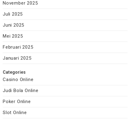
November 2025
Juli 2025
Juni 2025
Mei 2025
Februari 2025
Januari 2025
Categories
Casino Online
Judi Bola Online
Poker Online
Slot Online