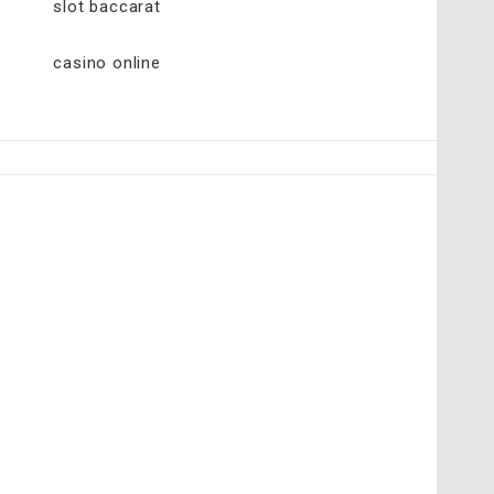
slot baccarat
casino online