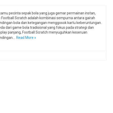
kamu pecinta sepak bola yang juga gemar permainan instan,
Football Scratch adalah kombinasi sempurna antara gairah
ndingan bola dan ketegangan menggosok kartu keberuntungan.
da dari game bola tradisional yang fokus pada strategi dan
lay panjang, Football Scratch menyuguhkan keseruan
andingan…
Read More »