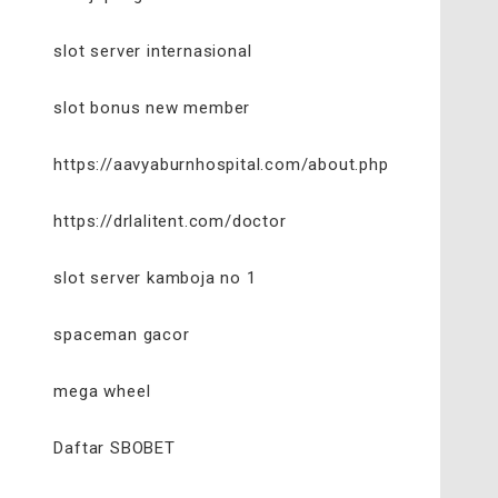
slot server internasional
slot bonus new member
https://aavyaburnhospital.com/about.php
https://drlalitent.com/doctor
slot server kamboja no 1
spaceman gacor
mega wheel
Daftar SBOBET