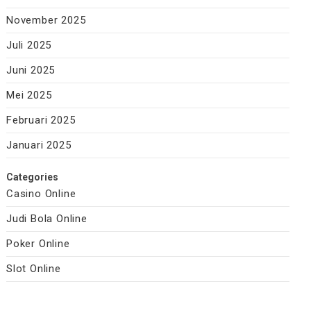
November 2025
Juli 2025
Juni 2025
Mei 2025
Februari 2025
Januari 2025
Categories
Casino Online
Judi Bola Online
Poker Online
Slot Online