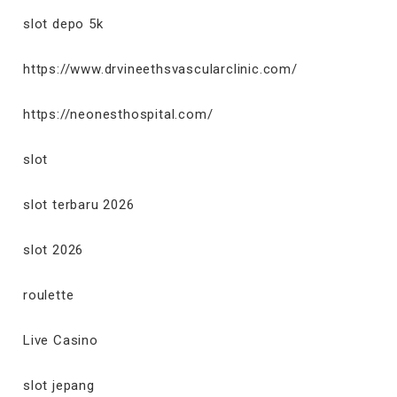
slot depo 5k
https://www.drvineethsvascularclinic.com/
https://neonesthospital.com/
slot
slot terbaru 2026
slot 2026
roulette
Live Casino
slot jepang