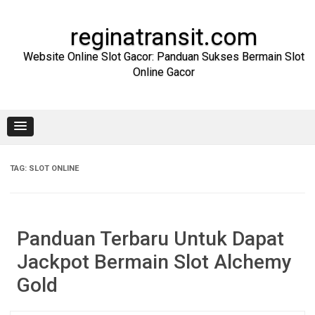
Skip
to
content
reginatransit.com
Website Online Slot Gacor: Panduan Sukses Bermain Slot
Online Gacor
TAG:
SLOT ONLINE
Panduan Terbaru Untuk Dapat
Jackpot Bermain Slot Alchemy
Gold