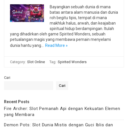
Bayangkan sebuah dunia di mana
batas antara alam manusia dan dunia
roh begitu tipis, tempat di mana
makhluk halus, arwah, dan keajaiban
spiritual hidup berdampingan. Itulah
yang dihadirkan oleh game Spirited Wonders, sebuah
petualangan magis yang membawa pemain menyelami
dunia hantu yang…
Read More »
Category:
Slot Online
Tag:
Spirited Wonders
Cari
Cari
Recent Posts
Fire Archer: Slot Pemanah Api dengan Kekuatan Elemen
yang Membara
Demon Pots: Slot Dunia Mistis dengan Guci Iblis dan