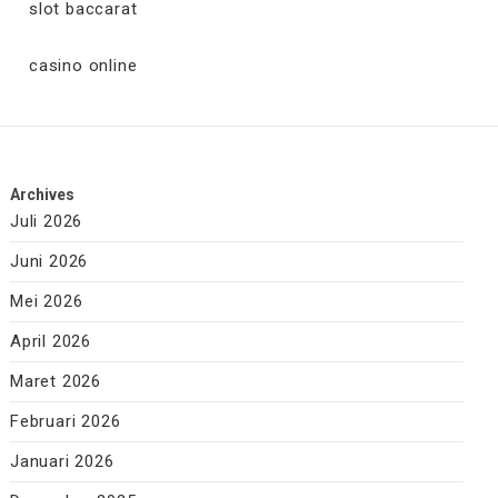
slot baccarat
casino online
Archives
Juli 2026
Juni 2026
Mei 2026
April 2026
Maret 2026
Februari 2026
Januari 2026