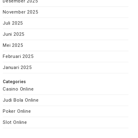
Desember 2025
November 2025
Juli 2025
Juni 2025
Mei 2025
Februari 2025
Januari 2025
Categories
Casino Online
Judi Bola Online
Poker Online
Slot Online