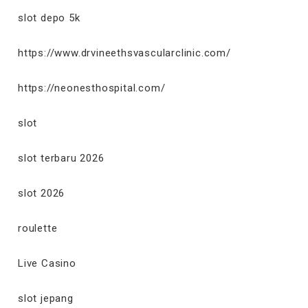
slot depo 5k
https://www.drvineethsvascularclinic.com/
https://neonesthospital.com/
slot
slot terbaru 2026
slot 2026
roulette
Live Casino
slot jepang