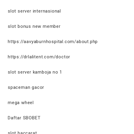
slot server internasional
slot bonus new member
https://aavyaburnhospital.com/about.php
https://drlalitent.com/doctor
slot server kamboja no 1
spaceman gacor
mega wheel
Daftar SBOBET
slot baccarat