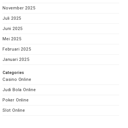
November 2025
Juli 2025
Juni 2025
Mei 2025
Februari 2025
Januari 2025
Categories
Casino Online
Judi Bola Online
Poker Online
Slot Online